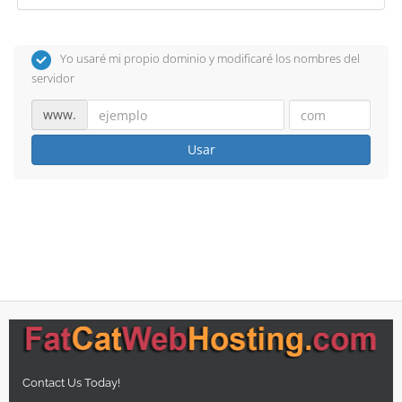
Yo usaré mi propio dominio y modificaré los nombres del
servidor
www.
Usar
Contact Us Today!