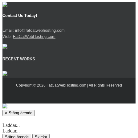
Contact Us Today!
Email:
info@fatcatwebhosting.com
Web:
FatCatWebHosting.com
RECENT WORKS
Copyright © 2026 FatCatWebHosting.com | All Rights Reserved
×
Stäng ärende
Laddar...
Laddar...
Stäng ärende
Skicka