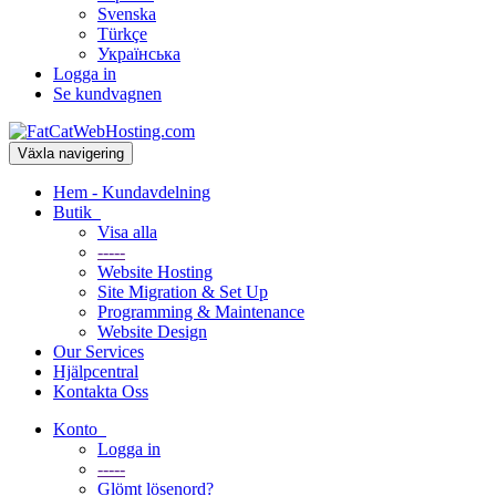
Svenska
Türkçe
Українська
Logga in
Se kundvagnen
Växla navigering
Hem - Kundavdelning
Butik
Visa alla
-----
Website Hosting
Site Migration & Set Up
Programming & Maintenance
Website Design
Our Services
Hjälpcentral
Kontakta Oss
Konto
Logga in
-----
Glömt lösenord?