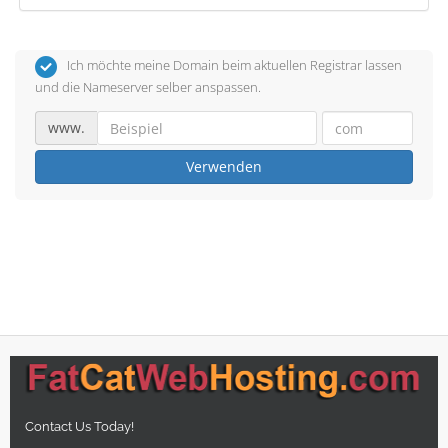
Ich möchte meine Domain beim aktuellen Registrar lassen
und die Nameserver selber anspassen.
www.
Verwenden
Contact Us Today!