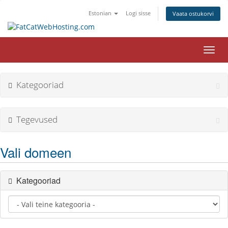
Estonian
Logi sisse
Vaata ostukorvi
Lülit
navig
Kategooriad
Tegevused
Vali domeen
Kategooriad