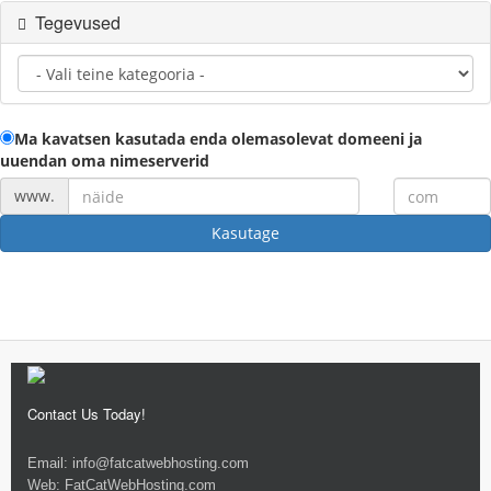
Tegevused
Ma kavatsen kasutada enda olemasolevat domeeni ja
uuendan oma nimeserverid
www.
Kasutage
Contact Us Today!
Email:
info@fatcatwebhosting.com
Web:
FatCatWebHosting.com