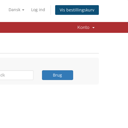
Dansk
Log ind
Vis bestillingskurv
Konto
Brug