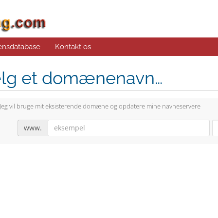
ensdatabase
Kontakt os
lg et domænenavn…
Jeg vil bruge mit eksisterende domæne og opdatere mine navneservere
www.